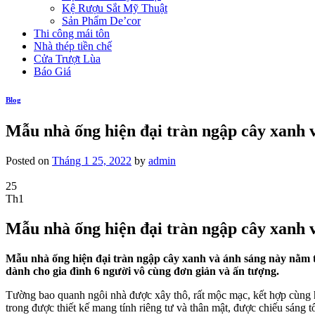
Kệ Rượu Sắt Mỹ Thuật
Sản Phẩm De’cor
Thi công mái tôn
Nhà thép tiền chế
Cửa Trượt Lùa
Báo Giá
Blog
Mẫu nhà ống hiện đại tràn ngập cây xanh v
Posted on
Tháng 1 25, 2022
by
admin
25
Th1
Mẫu nhà ống hiện đại tràn ngập cây xanh v
Mẫu nhà ống hiện đại tràn ngập cây xanh và ánh sáng này nằm t
dành cho gia đình 6 người vô cùng đơn giản và ấn tượng.
Tường bao quanh ngôi nhà được xây thô, rất mộc mạc, kết hợp cùng 
trong được thiết kế mang tính riêng tư và thân mật, được chiếu sáng t