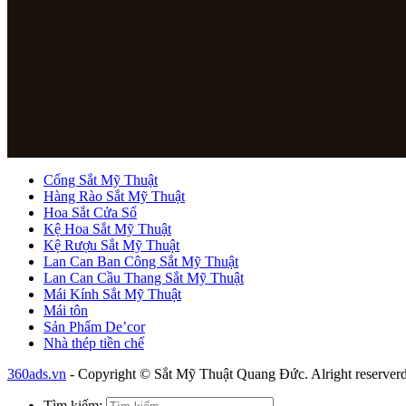
Cổng Sắt Mỹ Thuật
Hàng Rào Sắt Mỹ Thuật
Hoa Sắt Cửa Sổ
Kệ Hoa Sắt Mỹ Thuật
Kệ Rượu Sắt Mỹ Thuật
Lan Can Ban Công Sắt Mỹ Thuật
Lan Can Cầu Thang Sắt Mỹ Thuật
Mái Kính Sắt Mỹ Thuật
Mái tôn
Sản Phẩm De’cor
Nhà thép tiền chế
360ads.vn
- Copyright © Sắt Mỹ Thuật Quang Đức. Alright reserverd
Tìm kiếm: