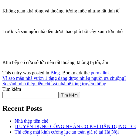
Không gian khá rộng và thoáng, tường mộc nhưng rất tinh tế
Trước và sau ngôi nhà đều được bao phủ bởi cây xanh lớn nhỏ
Khu bếp có cửa sổ lớn nên rất thoáng, không bị tối, ẩm
This entry was posted in
Blog
. Bookmark the
permalink
.
Vì sao mẫu nhà vườn 1 tầng đang được nhiều người ưa chuộng?
So sánh nhà thép tiền chế và nhà bê tông truyền thống
Tìm kiếm
Tìm kiếm
Recent Posts
Nhà thép tiền chế
[TUYỂN DỤNG CÔNG NHÂN CƠ KHÍ DÂN DỤNG – CƠ
Thi công mái kính cường lực an toàn giá rẻ tại Hà Nội