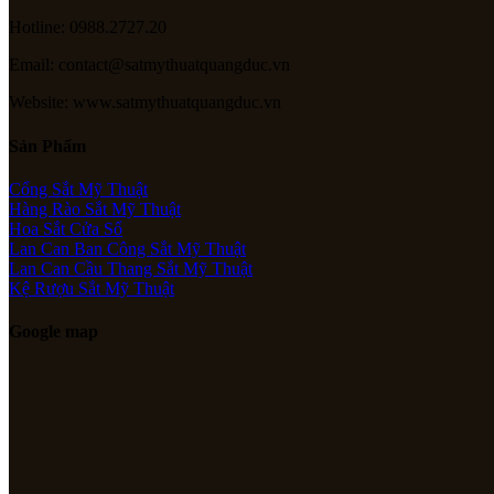
Hotline: 0988.2727.20
Email: contact@satmythuatquangduc.vn
Website: www.satmythuatquangduc.vn
Sản Phẩm
Cổng Sắt Mỹ Thuật
Hàng Rào Sắt Mỹ Thuật
Hoa Sắt Cửa Sổ
Lan Can Ban Công Sắt Mỹ Thuật
Lan Can Cầu Thang Sắt Mỹ Thuật
Kệ Rượu Sắt Mỹ Thuật
Google map