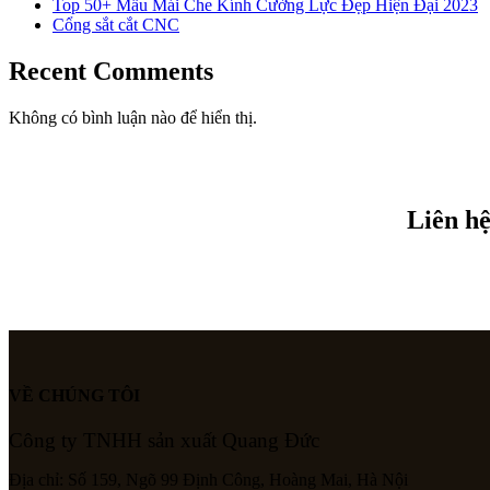
Top 50+ Mẫu Mái Che Kính Cường Lực Đẹp Hiện Đại 2023
Cổng sắt cắt CNC
Recent Comments
Không có bình luận nào để hiển thị.
Liên hệ
VỀ CHÚNG TÔI
Công ty TNHH sản xuất Quang Đức
Địa chỉ: Số 159, Ngõ 99 Định Công, Hoàng Mai, Hà Nội