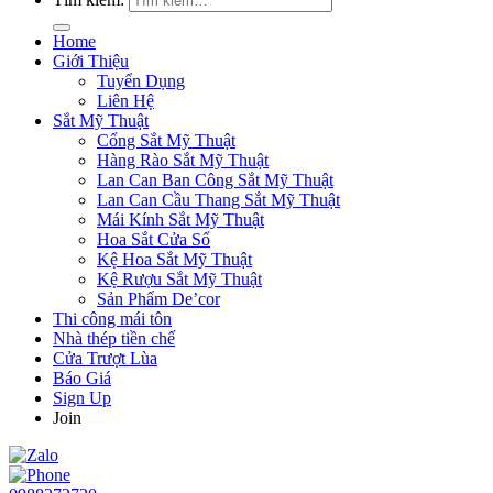
Home
Giới Thiệu
Tuyển Dụng
Liên Hệ
Sắt Mỹ Thuật
Cổng Sắt Mỹ Thuật
Hàng Rào Sắt Mỹ Thuật
Lan Can Ban Công Sắt Mỹ Thuật
Lan Can Cầu Thang Sắt Mỹ Thuật
Mái Kính Sắt Mỹ Thuật
Hoa Sắt Cửa Sổ
Kệ Hoa Sắt Mỹ Thuật
Kệ Rượu Sắt Mỹ Thuật
Sản Phẩm De’cor
Thi công mái tôn
Nhà thép tiền chế
Cửa Trượt Lùa
Báo Giá
Sign Up
Join