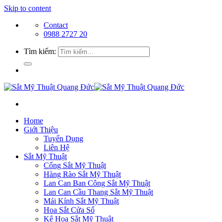
Skip to content
Contact
0988 2727 20
Tìm kiếm:
Home
Giới Thiệu
Tuyển Dụng
Liên Hệ
Sắt Mỹ Thuật
Cổng Sắt Mỹ Thuật
Hàng Rào Sắt Mỹ Thuật
Lan Can Ban Công Sắt Mỹ Thuật
Lan Can Cầu Thang Sắt Mỹ Thuật
Mái Kính Sắt Mỹ Thuật
Hoa Sắt Cửa Sổ
Kệ Hoa Sắt Mỹ Thuật