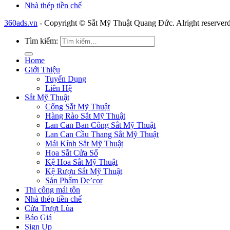
Nhà thép tiền chế
360ads.vn
- Copyright © Sắt Mỹ Thuật Quang Đức. Alright reserverd
Tìm kiếm:
Home
Giới Thiệu
Tuyển Dụng
Liên Hệ
Sắt Mỹ Thuật
Cổng Sắt Mỹ Thuật
Hàng Rào Sắt Mỹ Thuật
Lan Can Ban Công Sắt Mỹ Thuật
Lan Can Cầu Thang Sắt Mỹ Thuật
Mái Kính Sắt Mỹ Thuật
Hoa Sắt Cửa Sổ
Kệ Hoa Sắt Mỹ Thuật
Kệ Rượu Sắt Mỹ Thuật
Sản Phẩm De’cor
Thi công mái tôn
Nhà thép tiền chế
Cửa Trượt Lùa
Báo Giá
Sign Up