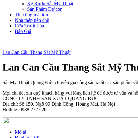
Kệ Rượu Sắt Mỹ Thuật
Sản Phẩm De’cor
Thi công mái tôn
Nhà thép tiền chế
Cửa Trượt Lùa
Báo Giá
Lan Can Cầu Thang Sắt Mỹ Thuật
Lan Can Cầu Thang Sắt Mỹ T
Sắt Mỹ Thuật Quang Đức chuyên gia công sản xuất các sản phẩm sắ
Mọi chi tiết xin quý khách hàng vui lòng liên hệ để được tư vấn và hỗ 
CÔNG TY TNHH SẢN XUẤT QUANG ĐỨC
Địa chỉ: Số 159, Ngõ 99 Định Công, Hoàng Mai, Hà Nội
Hotline: 0988.2727.20
Mô tả
Đánh giá (0)