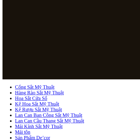
Cổng Sắt Mỹ Thuật
Hàng Rào Sắt Mỹ Thuật
Hoa Sắt Cửa Sổ
Kệ Hoa Sắt Mỹ Thuật
Kệ Rượu Sắt Mỹ Thuật
Lan Can Ban Công Sắt Mỹ Thuật
Lan Can Cầu Thang Sắt Mỹ Thuật
Mái Kính Sắt Mỹ Thuật
Mái tôn
Sản Phẩm De’cor