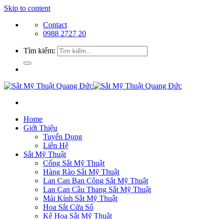
Skip to content
Contact
0988 2727 20
Tìm kiếm:
Home
Giới Thiệu
Tuyển Dụng
Liên Hệ
Sắt Mỹ Thuật
Cổng Sắt Mỹ Thuật
Hàng Rào Sắt Mỹ Thuật
Lan Can Ban Công Sắt Mỹ Thuật
Lan Can Cầu Thang Sắt Mỹ Thuật
Mái Kính Sắt Mỹ Thuật
Hoa Sắt Cửa Sổ
Kệ Hoa Sắt Mỹ Thuật