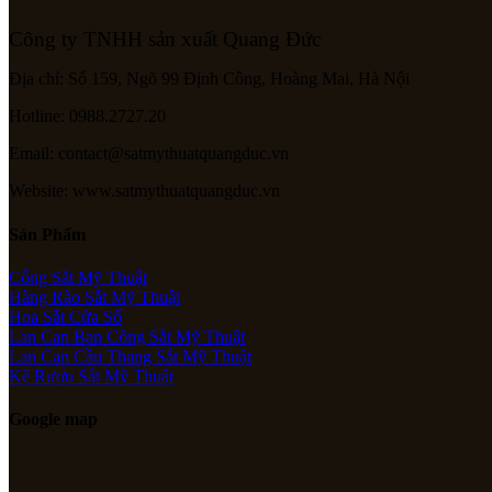
Công ty TNHH sản xuất Quang Đức
Địa chỉ: Số 159, Ngõ 99 Định Công, Hoàng Mai, Hà Nội
Hotline: 0988.2727.20
Email: contact@satmythuatquangduc.vn
Website: www.satmythuatquangduc.vn
Sản Phẩm
Cổng Sắt Mỹ Thuật
Hàng Rào Sắt Mỹ Thuật
Hoa Sắt Cửa Sổ
Lan Can Ban Công Sắt Mỹ Thuật
Lan Can Cầu Thang Sắt Mỹ Thuật
Kệ Rượu Sắt Mỹ Thuật
Google map