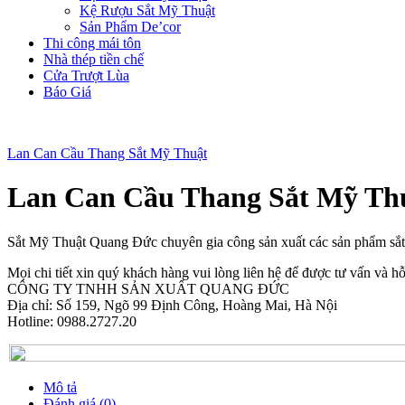
Kệ Rượu Sắt Mỹ Thuật
Sản Phẩm De’cor
Thi công mái tôn
Nhà thép tiền chế
Cửa Trượt Lùa
Báo Giá
Lan Can Cầu Thang Sắt Mỹ Thuật
Lan Can Cầu Thang Sắt Mỹ T
Sắt Mỹ Thuật Quang Đức chuyên gia công sản xuất các sản phẩm sắ
Mọi chi tiết xin quý khách hàng vui lòng liên hệ để được tư vấn và hỗ 
CÔNG TY TNHH SẢN XUẤT QUANG ĐỨC
Địa chỉ: Số 159, Ngõ 99 Định Công, Hoàng Mai, Hà Nội
Hotline: 0988.2727.20
Mô tả
Đánh giá (0)