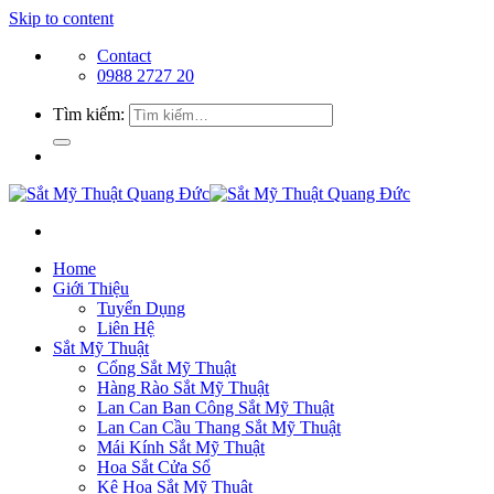
Skip to content
Contact
0988 2727 20
Tìm kiếm:
Home
Giới Thiệu
Tuyển Dụng
Liên Hệ
Sắt Mỹ Thuật
Cổng Sắt Mỹ Thuật
Hàng Rào Sắt Mỹ Thuật
Lan Can Ban Công Sắt Mỹ Thuật
Lan Can Cầu Thang Sắt Mỹ Thuật
Mái Kính Sắt Mỹ Thuật
Hoa Sắt Cửa Sổ
Kệ Hoa Sắt Mỹ Thuật