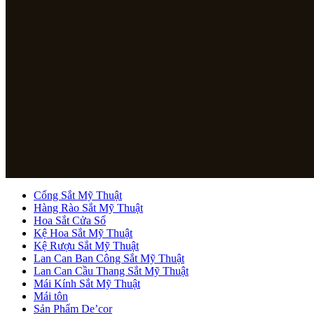
Cổng Sắt Mỹ Thuật
Hàng Rào Sắt Mỹ Thuật
Hoa Sắt Cửa Sổ
Kệ Hoa Sắt Mỹ Thuật
Kệ Rượu Sắt Mỹ Thuật
Lan Can Ban Công Sắt Mỹ Thuật
Lan Can Cầu Thang Sắt Mỹ Thuật
Mái Kính Sắt Mỹ Thuật
Mái tôn
Sản Phẩm De’cor