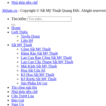
Nhà thép tiền chế
360ads.vn
- Copyright © Sắt Mỹ Thuật Quang Đức. Alright reserverd
Tìm kiếm:
Home
Giới Thiệu
Tuyển Dụng
Liên Hệ
Sắt Mỹ Thuật
Cổng Sắt Mỹ Thuật
Hàng Rào Sắt Mỹ Thuật
Lan Can Ban Công Sắt Mỹ Thuật
Lan Can Cầu Thang Sắt Mỹ Thuật
Mái Kính Sắt Mỹ Thuật
Hoa Sắt Cửa Sổ
Kệ Hoa Sắt Mỹ Thuật
Kệ Rượu Sắt Mỹ Thuật
Sản Phẩm De’cor
Thi công mái tôn
Nhà thép tiền chế
Cửa Trượt Lùa
Báo Giá
Sign Up