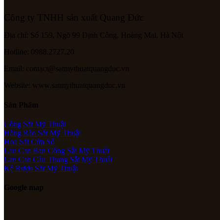
Công ty TNHH sản xuất Quang Đức
Địa chỉ: Số 159, Ngõ 99 Định Công, Hoàng Mai, Hà Nội
Hotline: 0988.2727.20
Email: contact@satmythuatquangduc.vn
Website: www.satmythuatquangduc.vn
Sản Phẩm
Cổng Sắt Mỹ Thuật
Hàng Rào Sắt Mỹ Thuật
Hoa Sắt Cửa Sổ
Lan Can Ban Công Sắt Mỹ Thuật
Lan Can Cầu Thang Sắt Mỹ Thuật
Kệ Rượu Sắt Mỹ Thuật
Google map