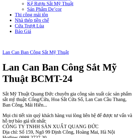
Kệ Rượu Sắt Mỹ Thuật
Sản Phẩm De’cor
Thi công mái tôn
Nhà thép tiền chế
Cửa Trượt Lùa
Báo Giá
Lan Can Ban Công Sắt Mỹ Thuật
Lan Can Ban Công Sắt Mỹ
Thuật BCMT-24
Sắt Mỹ Thuật Quang Đức chuyên gia công sản xuất các sản phẩm
sắt mỹ thuật: Cổng/Cửa, Hoa Sắt Cửa Sổ, Lan Can Cầu Thang,
Ban Công, Mái Hiên...
Mọi chi tiết xin quý khách hàng vui lòng liên hệ để được tư vấn và
hỗ trợ báo giá tốt nhất:
CÔNG TY TNHH SẢN XUẤT QUANG ĐỨC
Địa chỉ: Số 159, Ngõ 99 Định Công, Hoàng Mai, Hà Nội
Hotline: 0988.2727.20