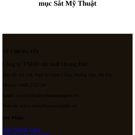
mục Sắt Mỹ Thuật
VỀ CHÚNG TÔI
Công ty TNHH sản xuất Quang Đức
Địa chỉ: Số 159, Ngõ 99 Định Công, Hoàng Mai, Hà Nội
Hotline: 0988.2727.20
Email: contact@satmythuatquangduc.vn
Website: www.satmythuatquangduc.vn
Sản Phẩm
Cổng Sắt Mỹ Thuật
Hàng Rào Sắt Mỹ Thuật