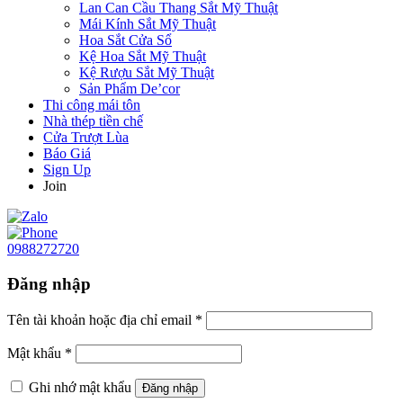
Lan Can Cầu Thang Sắt Mỹ Thuật
Mái Kính Sắt Mỹ Thuật
Hoa Sắt Cửa Sổ
Kệ Hoa Sắt Mỹ Thuật
Kệ Rượu Sắt Mỹ Thuật
Sản Phẩm De’cor
Thi công mái tôn
Nhà thép tiền chế
Cửa Trượt Lùa
Báo Giá
Sign Up
Join
0988272720
Đăng nhập
Tên tài khoản hoặc địa chỉ email
*
Mật khẩu
*
Ghi nhớ mật khẩu
Đăng nhập