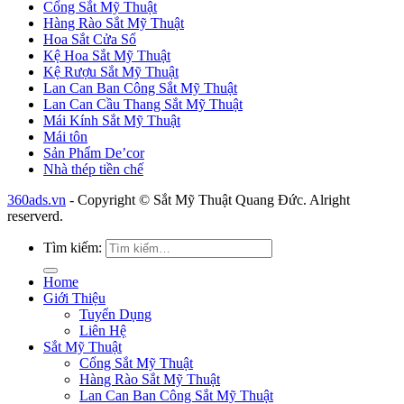
Cổng Sắt Mỹ Thuật
Hàng Rào Sắt Mỹ Thuật
Hoa Sắt Cửa Sổ
Kệ Hoa Sắt Mỹ Thuật
Kệ Rượu Sắt Mỹ Thuật
Lan Can Ban Công Sắt Mỹ Thuật
Lan Can Cầu Thang Sắt Mỹ Thuật
Mái Kính Sắt Mỹ Thuật
Mái tôn
Sản Phẩm De’cor
Nhà thép tiền chế
360ads.vn
- Copyright © Sắt Mỹ Thuật Quang Đức. Alright
reserverd.
Tìm kiếm:
Home
Giới Thiệu
Tuyển Dụng
Liên Hệ
Sắt Mỹ Thuật
Cổng Sắt Mỹ Thuật
Hàng Rào Sắt Mỹ Thuật
Lan Can Ban Công Sắt Mỹ Thuật