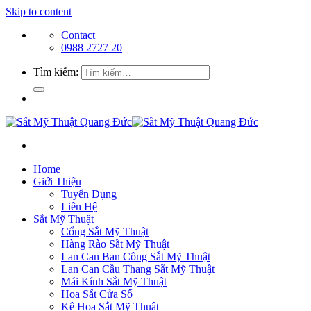
Skip to content
Contact
0988 2727 20
Tìm kiếm:
Home
Giới Thiệu
Tuyển Dụng
Liên Hệ
Sắt Mỹ Thuật
Cổng Sắt Mỹ Thuật
Hàng Rào Sắt Mỹ Thuật
Lan Can Ban Công Sắt Mỹ Thuật
Lan Can Cầu Thang Sắt Mỹ Thuật
Mái Kính Sắt Mỹ Thuật
Hoa Sắt Cửa Sổ
Kệ Hoa Sắt Mỹ Thuật