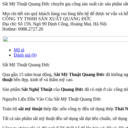
Sắt Mỹ Thuật Quang Đức chuyên gia công sản xuất các sản phẩm sắ
Mọi chi tiết xin quý khách hàng vui lòng liên hệ để được tư vấn và hỗ 
CÔNG TY TNHH SẢN XUẤT QUANG ĐỨC
Địa chỉ: Số 159, Ngõ 99 Định Công, Hoàng Mai, Hà Nội
Hotline: 0988.2727.20
Mô tả
Đánh giá (0)
Sắt Mỹ Thuật Quang Đức
Qua gần 15 năm hoạt động,
Sắt Mỹ Thuật Quang Đức
đã không ngừ
thuật
bền đẹp, kinh tế và thẩm mỹ cao.
Sản phẩm
Sắt Nghệ Thuật
của
Quang Đức
đã có mặt ở các công tr
Nguyên Liệu Đầu Vào Của Sắt Mỹ Thuật Quang Đức
Toàn bộ
sắt mỹ thuật
thép đặc uốn công ty đều sử dụng thép
Thái 
Tất cả sản phẩm sắt mỹ thuật đều sử dụng sắt đạt tiêu chuẩn, sử dụng