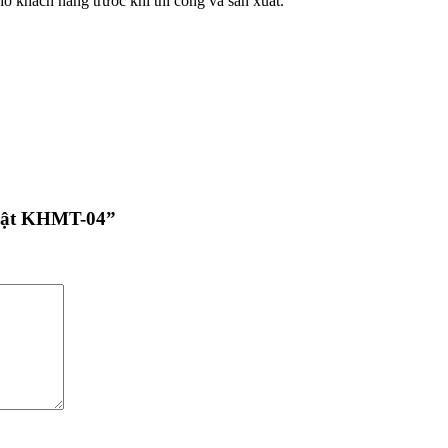
o khách hàng trước khi thi công và sản xuất.
huật KHMT-04”