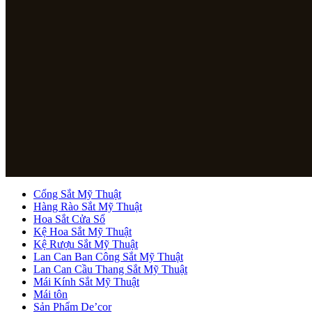
Cổng Sắt Mỹ Thuật
Hàng Rào Sắt Mỹ Thuật
Hoa Sắt Cửa Sổ
Kệ Hoa Sắt Mỹ Thuật
Kệ Rượu Sắt Mỹ Thuật
Lan Can Ban Công Sắt Mỹ Thuật
Lan Can Cầu Thang Sắt Mỹ Thuật
Mái Kính Sắt Mỹ Thuật
Mái tôn
Sản Phẩm De’cor