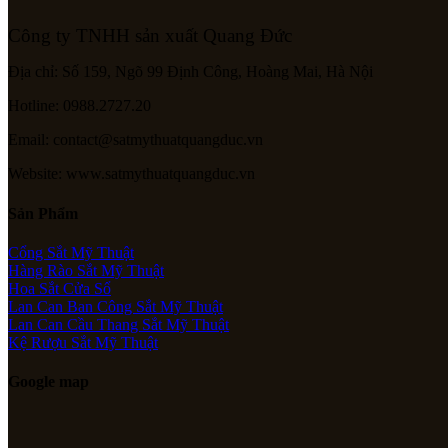
Công ty TNHH sản xuất Quang Đức
Địa chỉ: Số 159, Ngõ 99 Định Công, Hoàng Mai, Hà Nội
Hotline: 0988.2727.20
Email: contact@satmythuatquangduc.vn
Website: www.satmythuatquangduc.vn
Sản Phẩm
Cổng Sắt Mỹ Thuật
Hàng Rào Sắt Mỹ Thuật
Hoa Sắt Cửa Sổ
Lan Can Ban Công Sắt Mỹ Thuật
Lan Can Cầu Thang Sắt Mỹ Thuật
Kệ Rượu Sắt Mỹ Thuật
Google map