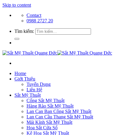
Skip to content
Contact
0988 2727 20
Tìm kiếm:
Home
Giới Thiệu
Tuyển Dụng
Liên Hệ
Sắt Mỹ Thuật
Cổng Sắt Mỹ Thuật
Hàng Rào Sắt Mỹ Thuật
Lan Can Ban Công Sắt Mỹ Thuật
Lan Can Cầu Thang Sắt Mỹ Thuật
Mái Kính Sắt Mỹ Thuật
Hoa Sắt Cửa Sổ
Kệ Hoa Sắt Mỹ Thuật