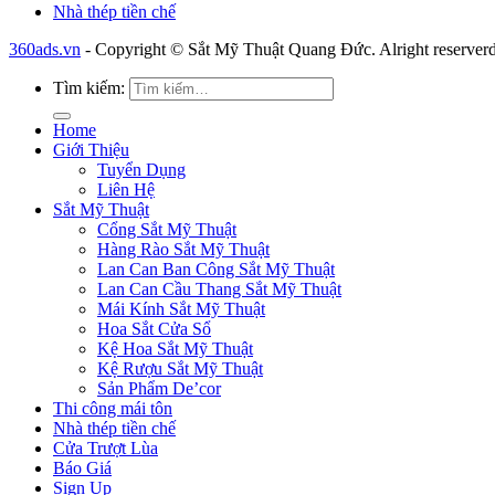
Nhà thép tiền chế
360ads.vn
- Copyright © Sắt Mỹ Thuật Quang Đức. Alright reserverd
Tìm kiếm:
Home
Giới Thiệu
Tuyển Dụng
Liên Hệ
Sắt Mỹ Thuật
Cổng Sắt Mỹ Thuật
Hàng Rào Sắt Mỹ Thuật
Lan Can Ban Công Sắt Mỹ Thuật
Lan Can Cầu Thang Sắt Mỹ Thuật
Mái Kính Sắt Mỹ Thuật
Hoa Sắt Cửa Sổ
Kệ Hoa Sắt Mỹ Thuật
Kệ Rượu Sắt Mỹ Thuật
Sản Phẩm De’cor
Thi công mái tôn
Nhà thép tiền chế
Cửa Trượt Lùa
Báo Giá
Sign Up