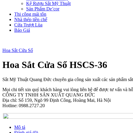
Kệ Rượu Sắt Mỹ Thuật
Sản Phẩm De’cor
Thi công mái tôn
Nhà thép tiền chế
Cửa Trượt Lùa
Báo Giá
Hoa Sắt Cửa Sổ
Hoa Sắt Cửa Sổ HSCS-36
Sắt Mỹ Thuật Quang Đức chuyên gia công sản xuất các sản phẩm sắ
Mọi chi tiết xin quý khách hàng vui lòng liên hệ để được tư vấn và hỗ 
CÔNG TY TNHH SẢN XUẤT QUANG ĐỨC
Địa chỉ: Số 159, Ngõ 99 Định Công, Hoàng Mai, Hà Nội
Hotline: 0988.2727.20
Mô tả
Đánh giá (0)