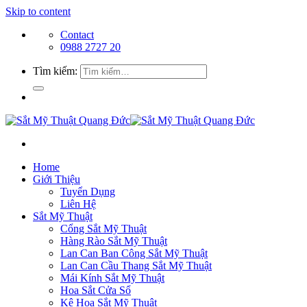
Skip to content
Contact
0988 2727 20
Tìm kiếm:
Home
Giới Thiệu
Tuyển Dụng
Liên Hệ
Sắt Mỹ Thuật
Cổng Sắt Mỹ Thuật
Hàng Rào Sắt Mỹ Thuật
Lan Can Ban Công Sắt Mỹ Thuật
Lan Can Cầu Thang Sắt Mỹ Thuật
Mái Kính Sắt Mỹ Thuật
Hoa Sắt Cửa Sổ
Kệ Hoa Sắt Mỹ Thuật