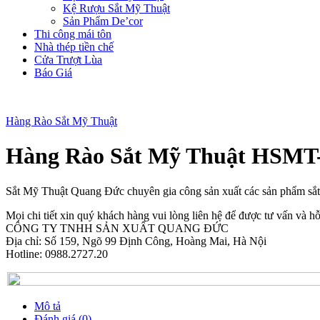
Kệ Rượu Sắt Mỹ Thuật
Sản Phẩm De’cor
Thi công mái tôn
Nhà thép tiền chế
Cửa Trượt Lùa
Báo Giá
Hàng Rào Sắt Mỹ Thuật
Hàng Rào Sắt Mỹ Thuật HSMT
Sắt Mỹ Thuật Quang Đức chuyên gia công sản xuất các sản phẩm sắ
Mọi chi tiết xin quý khách hàng vui lòng liên hệ để được tư vấn và hỗ 
CÔNG TY TNHH SẢN XUẤT QUANG ĐỨC
Địa chỉ: Số 159, Ngõ 99 Định Công, Hoàng Mai, Hà Nội
Hotline: 0988.2727.20
Mô tả
Đánh giá (0)