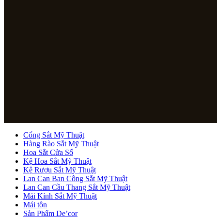
Cổng Sắt Mỹ Thuật
Hàng Rào Sắt Mỹ Thuật
Hoa Sắt Cửa Sổ
Kệ Hoa Sắt Mỹ Thuật
Kệ Rượu Sắt Mỹ Thuật
Lan Can Ban Công Sắt Mỹ Thuật
Lan Can Cầu Thang Sắt Mỹ Thuật
Mái Kính Sắt Mỹ Thuật
Mái tôn
Sản Phẩm De’cor