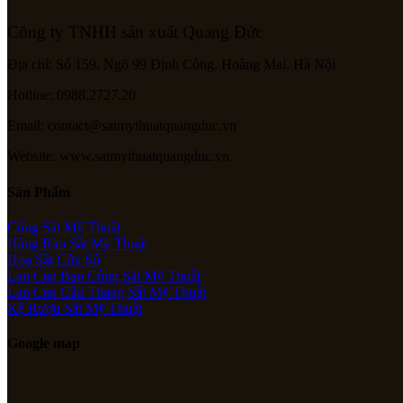
Công ty TNHH sản xuất Quang Đức
Địa chỉ: Số 159, Ngõ 99 Định Công, Hoàng Mai, Hà Nội
Hotline: 0988.2727.20
Email: contact@satmythuatquangduc.vn
Website: www.satmythuatquangduc.vn
Sản Phẩm
Cổng Sắt Mỹ Thuật
Hàng Rào Sắt Mỹ Thuật
Hoa Sắt Cửa Sổ
Lan Can Ban Công Sắt Mỹ Thuật
Lan Can Cầu Thang Sắt Mỹ Thuật
Kệ Rượu Sắt Mỹ Thuật
Google map