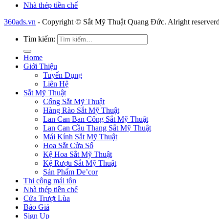
Nhà thép tiền chế
360ads.vn
- Copyright © Sắt Mỹ Thuật Quang Đức. Alright reserverd
Tìm kiếm:
Home
Giới Thiệu
Tuyển Dụng
Liên Hệ
Sắt Mỹ Thuật
Cổng Sắt Mỹ Thuật
Hàng Rào Sắt Mỹ Thuật
Lan Can Ban Công Sắt Mỹ Thuật
Lan Can Cầu Thang Sắt Mỹ Thuật
Mái Kính Sắt Mỹ Thuật
Hoa Sắt Cửa Sổ
Kệ Hoa Sắt Mỹ Thuật
Kệ Rượu Sắt Mỹ Thuật
Sản Phẩm De’cor
Thi công mái tôn
Nhà thép tiền chế
Cửa Trượt Lùa
Báo Giá
Sign Up