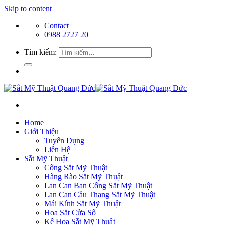
Skip to content
Contact
0988 2727 20
Tìm kiếm:
Home
Giới Thiệu
Tuyển Dụng
Liên Hệ
Sắt Mỹ Thuật
Cổng Sắt Mỹ Thuật
Hàng Rào Sắt Mỹ Thuật
Lan Can Ban Công Sắt Mỹ Thuật
Lan Can Cầu Thang Sắt Mỹ Thuật
Mái Kính Sắt Mỹ Thuật
Hoa Sắt Cửa Sổ
Kệ Hoa Sắt Mỹ Thuật