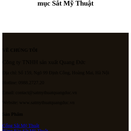
mục Sắt Mỹ Thuật
VỀ CHÚNG TÔI
Công ty TNHH sản xuất Quang Đức
Địa chỉ: Số 159, Ngõ 99 Định Công, Hoàng Mai, Hà Nội
Hotline: 0988.2727.20
Email: contact@satmythuatquangduc.vn
Website: www.satmythuatquangduc.vn
Sản Phẩm
Cổng Sắt Mỹ Thuật
Hàng Rào Sắt Mỹ Thuật