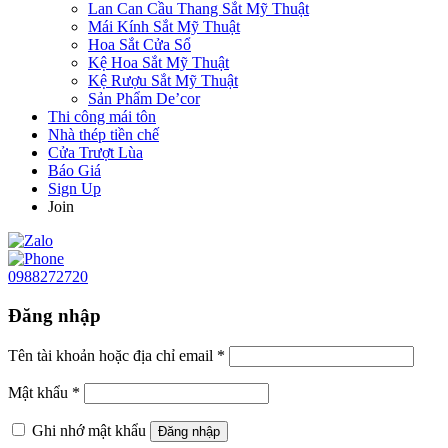
Lan Can Cầu Thang Sắt Mỹ Thuật
Mái Kính Sắt Mỹ Thuật
Hoa Sắt Cửa Sổ
Kệ Hoa Sắt Mỹ Thuật
Kệ Rượu Sắt Mỹ Thuật
Sản Phẩm De’cor
Thi công mái tôn
Nhà thép tiền chế
Cửa Trượt Lùa
Báo Giá
Sign Up
Join
0988272720
Đăng nhập
Tên tài khoản hoặc địa chỉ email
*
Mật khẩu
*
Ghi nhớ mật khẩu
Đăng nhập