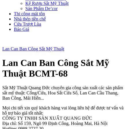
Kệ Rượu Sắt Mỹ Thuật
Sản Phẩm De’cor
Thi công mái tôn
Nhà thép tiền chế
Cửa Trượt Lùa
Báo Giá
Lan Can Ban Công Sắt Mỹ Thuật
Lan Can Ban Công Sắt Mỹ
Thuật BCMT-68
Sắt Mỹ Thuật Quang Đức chuyên gia công sản xuất các sản phẩm
sắt mỹ thuật: Cổng/Cửa, Hoa Sắt Cửa Sổ, Lan Can Cầu Thang,
Ban Công, Mái Hiên...
Mọi chi tiết xin quý khách hàng vui lòng liên hệ để được tư vấn và
hỗ trợ báo giá tốt nhất:
CÔNG TY TNHH SẢN XUẤT QUANG ĐỨC
Địa chỉ: Số 159, Ngõ 99 Định Công, Hoàng Mai, Hà Nội
Hotline: 0988.2727.20