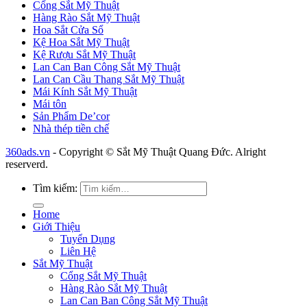
Cổng Sắt Mỹ Thuật
Hàng Rào Sắt Mỹ Thuật
Hoa Sắt Cửa Sổ
Kệ Hoa Sắt Mỹ Thuật
Kệ Rượu Sắt Mỹ Thuật
Lan Can Ban Công Sắt Mỹ Thuật
Lan Can Cầu Thang Sắt Mỹ Thuật
Mái Kính Sắt Mỹ Thuật
Mái tôn
Sản Phẩm De’cor
Nhà thép tiền chế
360ads.vn
- Copyright © Sắt Mỹ Thuật Quang Đức. Alright
reserverd.
Tìm kiếm:
Home
Giới Thiệu
Tuyển Dụng
Liên Hệ
Sắt Mỹ Thuật
Cổng Sắt Mỹ Thuật
Hàng Rào Sắt Mỹ Thuật
Lan Can Ban Công Sắt Mỹ Thuật